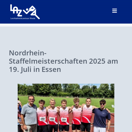
Zum
Toggle
Inhalt
Navigat
springen
Start
Leichtathletik
Nordrhein-
Staffelmeisterschaften 2025 am
Meeting
19. Juli in Essen
SPALECK LAZy-Cup
Breitensport
Supporter Club