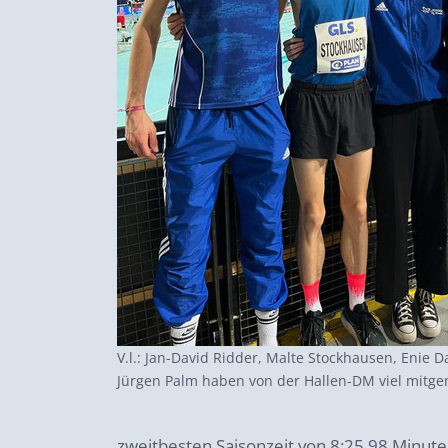
V.l.: Jan-David Ridder, Malte Stockhausen, Enie 
Jürgen Palm haben von der Hallen-DM viel mit
zweitbesten Saisonzeit von 8:25,98 Minuten