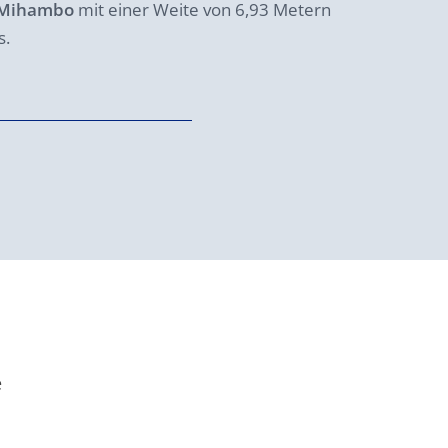
 Mihambo
mit einer Weite von 6,93 Metern
s.
e