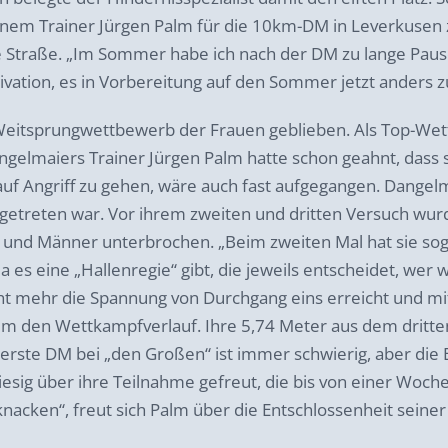
em Trainer Jürgen Palm für die 10km-DM in Leverkusen z
ie Straße. „Im Sommer habe ich nach der DM zu lange Pau
tivation, es in Vorbereitung auf den Sommer jetzt anders 
Weitsprungwettbewerb der Frauen geblieben. Als Top-Wet
ngelmaiers Trainer Jürgen Palm hatte schon geahnt, dass s
l auf Angriff zu gehen, wäre auch fast aufgegangen. Dange
rgetreten war. Vor ihrem zweiten und dritten Versuch wur
 und Männer unterbrochen. „Beim zweiten Mal hat sie sog
da es eine „Hallenregie“ gibt, die jeweils entscheidet, wer 
ht mehr die Spannung von Durchgang eins erreicht und mit
Palm den Wettkampfverlauf. Ihre 5,74 Meter aus dem dritt
 erste DM bei „den Großen“ ist immer schwierig, aber die 
esig über ihre Teilnahme gefreut, die bis von einer Woche ja
cken“, freut sich Palm über die Entschlossenheit seiner 