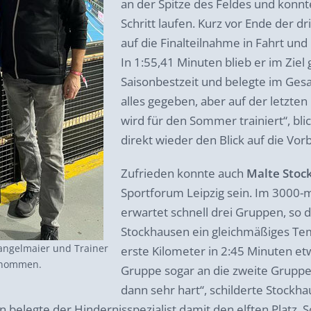
an der Spitze des Feldes und konn
Schritt laufen. Kurz vor Ende der 
auf die Finalteilnahme in Fahrt un
In 1:55,41 Minuten blieb er im Ziel
Saisonbestzeit und belegte im Gesa
alles gegeben, aber auf der letzte
wird für den Sommer trainiert“, bl
direkt wieder den Blick auf die Vor
Zufrieden konnte auch
Malte Stoc
Sportforum Leipzig sein. Im 3000-m
erwartet schnell drei Gruppen, so
Stockhausen ein gleichmäßiges Tem
Dangelmaier und Trainer
erste Kilometer in 2:45 Minuten etwa
genommen.
Gruppe sogar an die zweite Gruppe
dann sehr hart“, schilderte Stockh
 belegte der Hindernisspezialist damit den elften Platz. 