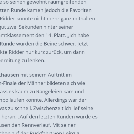
te so seinen gewohnt raumgreifenden
dritten Runde kamen jedoch die Favoriten
d Ridder konnte nicht mehr ganz mithalten.
 gut zwei Sekunden hinter seiner
mtklassement den 14. Platz. „Ich habe
n Runde wurden die Beine schwer. Jetzt
ickte Ridder nur kurz zurück, um dann
bereitung zu lenken.
khausen
mit seinem Auftritt im
-Finale der Männer bildeten sich wie
 dass es kaum zu Rangeleien kam und
po laufen konnte. Allerdings war der
s zu schnell. Zwischenzeitlich lief seine
 heran. „Auf den letzten Runden wurde es
ausen den Rennverlauf. Mit seiner
Schon auf der Rückfahrt von Leipzig